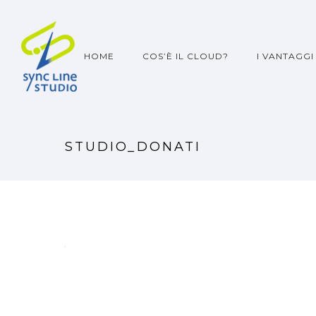
HOME
COS’È IL CLOUD?
I VANTAGGI
STUDIO_DONATI