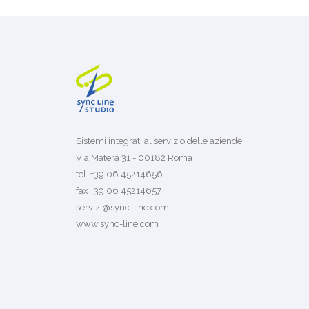
Sistemi integrati al servizio delle aziende
Via Matera 31 - 00182 Roma
tel. +39 06 45214656
fax +39 06 45214657
servizi@sync-line.com
www.sync-line.com