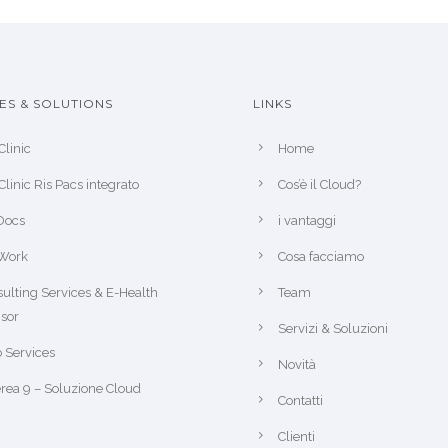
ES & SOLUTIONS
LINKS
Clinic
Home
Clinic Ris Pacs integrato
Cos’è il Cloud?
Docs
i vantaggi
Work
Cosa facciamo
ulting Services & E-Health
Team
sor
Servizi & Soluzioni
 Services
Novità
rea 9 – Soluzione Cloud
Contatti
Clienti