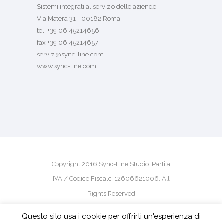
Sistemi integrati al servizio delle aziende
Via Matera 31 - 00182 Roma
tel. +39 06 45214656
fax +39 06 45214657
servizi@sync-line.com
www.sync-line.com
Copyright 2016 Sync-Line Studio. Partita
IVA / Codice Fiscale: 12606621006. All
Rights Reserved
Questo sito usa i cookie per offrirti un'esperienza di
powered by
pm-design