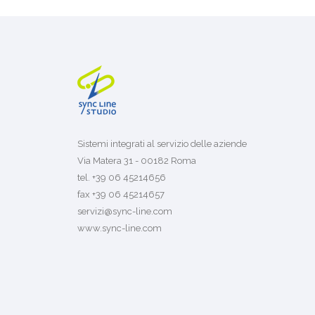
Sistemi integrati al servizio delle aziende
Via Matera 31 - 00182 Roma
tel. +39 06 45214656
fax +39 06 45214657
servizi@sync-line.com
www.sync-line.com