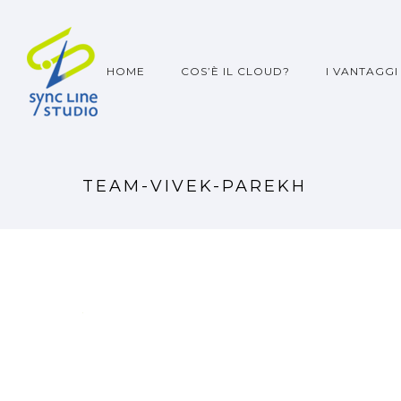
HOME
COS’È IL CLOUD?
I VANTAGGI
TEAM-VIVEK-PAREKH