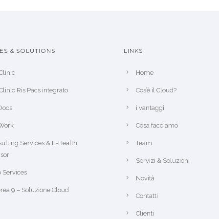
ES & SOLUTIONS
LINKS
Clinic
Home
Clinic Ris Pacs integrato
Cos’è il Cloud?
Docs
i vantaggi
Work
Cosa facciamo
ulting Services & E-Health
Team
sor
Servizi & Soluzioni
 Services
Novità
rea 9 – Soluzione Cloud
Contatti
Clienti