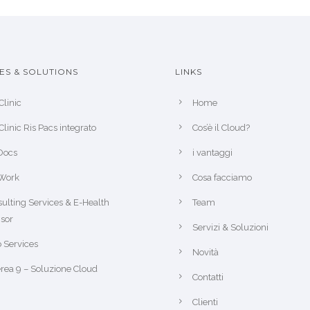
ES & SOLUTIONS
LINKS
Clinic
Home
Clinic Ris Pacs integrato
Cos’è il Cloud?
Docs
i vantaggi
Work
Cosa facciamo
ulting Services & E-Health
Team
sor
Servizi & Soluzioni
 Services
Novità
rea 9 – Soluzione Cloud
Contatti
Clienti