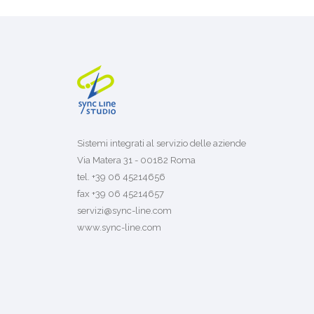
Sistemi integrati al servizio delle aziende
Via Matera 31 - 00182 Roma
tel. +39 06 45214656
fax +39 06 45214657
servizi@sync-line.com
www.sync-line.com