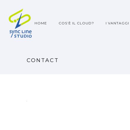
HOME
COS’È IL CLOUD?
I VANTAGGI
CONTACT