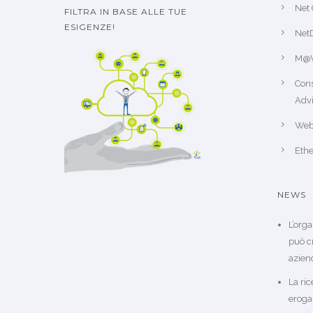
Net 
FILTRA IN BASE ALLE TUE
ESIGENZE!
Net
M@
Cons
Advi
Web
Ethe
NEWS
L’org
può c
azien
La ric
eroga