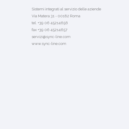
Sistemi integrati al servizio delle aziende
Via Matera 31 - 00182 Roma
tel. +39 06 45214656
fax +39 06 45214657
servizi@sync-line.com
www.sync-line.com