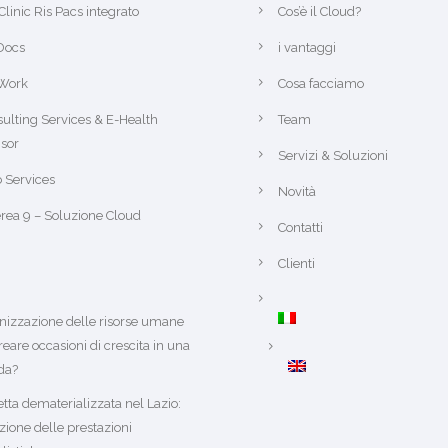
Clinic Ris Pacs integrato
Cos’è il Cloud?
Docs
i vantaggi
Work
Cosa facciamo
ulting Services & E-Health
Team
sor
Servizi & Soluzioni
 Services
Novità
rea 9 – Soluzione Cloud
Contatti
Clienti
anizzazione delle risorse umane
reare occasioni di crescita in una
da?
etta dematerializzata nel Lazio:
zione delle prestazioni