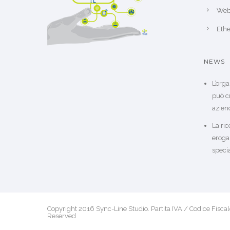
Web
Ethe
NEWS
L’org
può c
azien
La ric
eroga
specia
Copyright 2016 Sync-Line Studio. Partita IVA / Codice Fisc
Reserved