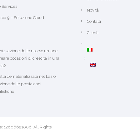
 Services
Novità
rea 9 – Soluzione Cloud
Contatti
Clienti
anizzazione delle risorse umane
reare occasioni di crescita in una
da?
etta dematerializzata nel Lazio:
zione delle prestazioni
listiche
ale: 12606621006. All Rights