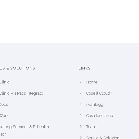
ES & SOLUTIONS
LINKS
Clinic
Home
Clinic Ris Pacs integrato
Cos’è il Cloud?
Docs
i vantaggi
Work
Cosa facciamo
ulting Services & E-Health
Team
sor
Servizi & Soluzioni