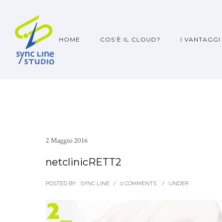
HOME
COS’È IL CLOUD?
I VANTAGGI
2 Maggio 2016
netclinicRETT2
POSTED BY : SYNC LINE
/
0 COMMENTS
/
UNDER :