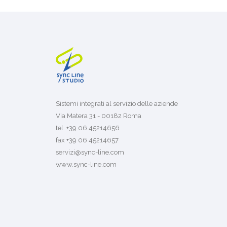
Sistemi integrati al servizio delle aziende
Via Matera 31 - 00182 Roma
tel. +39 06 45214656
fax +39 06 45214657
servizi@sync-line.com
www.sync-line.com