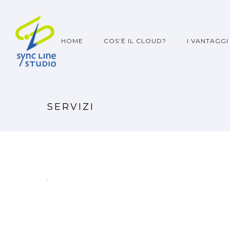
HOME
COS’È IL CLOUD?
I VANTAGGI
SERVIZI