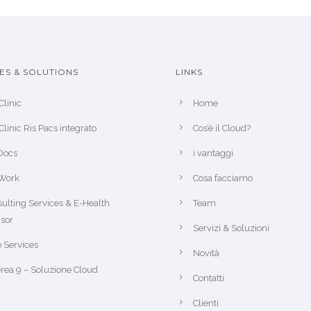
ES & SOLUTIONS
LINKS
Clinic
Home
Clinic Ris Pacs integrato
Cos’è il Cloud?
Docs
i vantaggi
Work
Cosa facciamo
ulting Services & E-Health
Team
sor
Servizi & Soluzioni
 Services
Novità
rea 9 – Soluzione Cloud
Contatti
Clienti