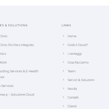
ES & SOLUTIONS
LINKS
Clinic
Home
Clinic Ris Pacs integrato
Cos’è il Cloud?
Docs
i vantaggi
Work
Cosa facciamo
ulting Services & E-Health
Team
sor
Servizi & Soluzioni
 Services
Novità
rea 9 – Soluzione Cloud
Contatti
Clienti