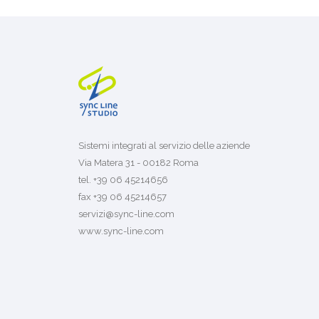
Sistemi integrati al servizio delle aziende
Via Matera 31 - 00182 Roma
tel. +39 06 45214656
fax +39 06 45214657
servizi@sync-line.com
www.sync-line.com