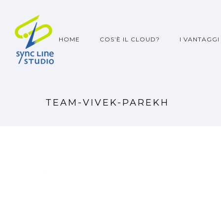
HOME
COS’È IL CLOUD?
I VANTAGGI
TEAM-VIVEK-PAREKH