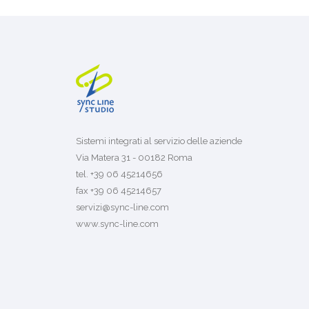
Sistemi integrati al servizio delle aziende
Via Matera 31 - 00182 Roma
tel. +39 06 45214656
fax +39 06 45214657
servizi@sync-line.com
www.sync-line.com