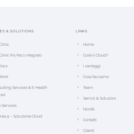
ES & SOLUTIONS
LINKS
Clinic
Home
Clinic Ris Pacs integrato
Cos’è il Cloud?
Docs
i vantaggi
Work
Cosa facciamo
ulting Services & E-Health
Team
sor
Servizi & Soluzioni
 Services
Novità
rea 9 – Soluzione Cloud
Contatti
Clienti