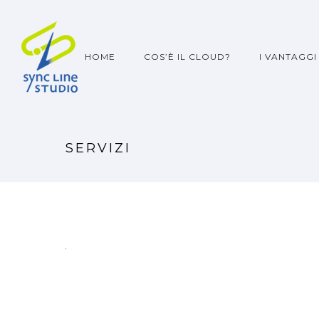
HOME
COS’È IL CLOUD?
I VANTAGGI
SERVIZI