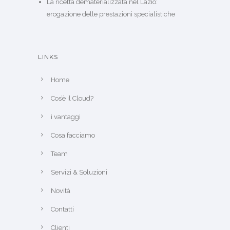
La ricetta dematerializzata nel Lazio:
erogazione delle prestazioni specialistiche
LINKS
Home
Cos’è il Cloud?
i vantaggi
Cosa facciamo
Team
Servizi & Soluzioni
Novità
Contatti
Clienti