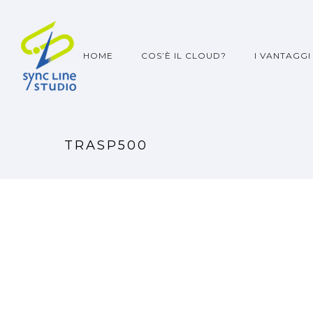
HOME
COS’È IL CLOUD?
I VANTAGGI
TRASP500