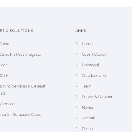
ES & SOLUTIONS
LINKS
Clinic
Home
Clinic Ris Pacs integrato
Cos’è il Cloud?
Docs
i vantaggi
Work
Cosa facciamo
ulting Services & E-Health
Team
sor
Servizi & Soluzioni
 Services
Novità
rea 9 – Soluzione Cloud
Contatti
Clienti