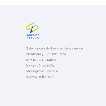
Sistemi integrati al servizio delle aziende
Via Matera 31 - 00182 Roma
tel. +39 06 45214656
fax +39 06 45214657
servizi@sync-line.com
www.sync-line.com