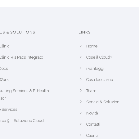
ES & SOLUTIONS
LINKS
Clinic
Home
Clinic Ris Pacs integrato
Cos’è il Cloud?
Docs
i vantaggi
Work
Cosa facciamo
ulting Services & E-Health
Team
sor
Servizi & Soluzioni
 Services
Novità
rea 9 – Soluzione Cloud
Contatti
Clienti