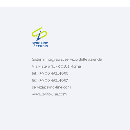
Sistemi integrati al servizio delle aziende
Via Matera 31 - 00182 Roma
tel. +39 06 45214656
fax +39 06 45214657
servizi@sync-line.com
www.sync-line.com