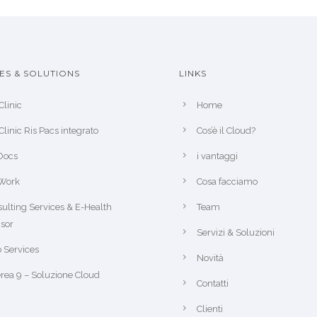
ES & SOLUTIONS
LINKS
Clinic
Home
Clinic Ris Pacs integrato
Cos’è il Cloud?
Docs
i vantaggi
Work
Cosa facciamo
ulting Services & E-Health
Team
sor
Servizi & Soluzioni
 Services
Novità
rea 9 – Soluzione Cloud
Contatti
Clienti