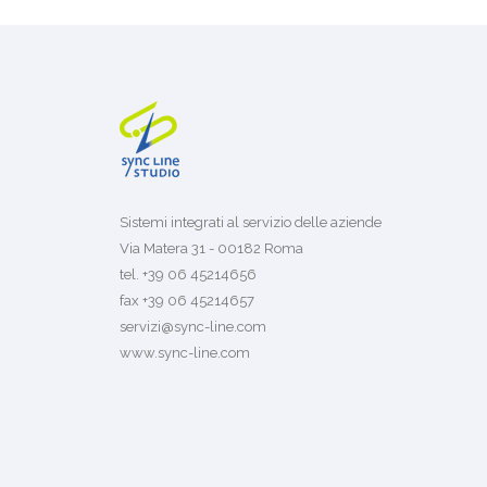
Sistemi integrati al servizio delle aziende
Via Matera 31 - 00182 Roma
tel. +39 06 45214656
fax +39 06 45214657
servizi@sync-line.com
www.sync-line.com