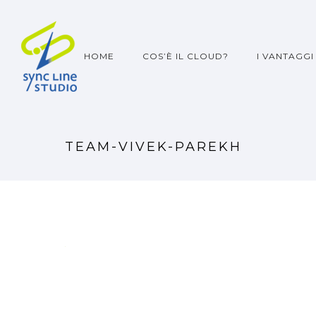
HOME
COS’È IL CLOUD?
I VANTAGGI
TEAM-VIVEK-PAREKH